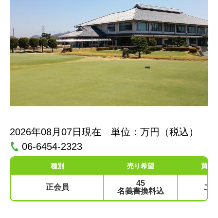
2026年08月07日現在 単位：万円（税込）
06-6454-2323
種別
売り希望
買い
45
正会員
ご
名義書換料込