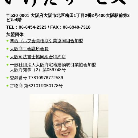
〒530-0001 大阪府大阪市北区梅田1丁目2番2号400大阪駅前第2
ビル4階
TEL：
06-6454-2323
/ FAX：
06-6940-7318
加盟団体
関西ゴルフ会員権取引業協同組合加盟
大阪商工会議所会員
大阪司法書士協同組合特約店
一般社団法人大阪府宅地建物取引業協会加盟
大阪府知事（2）第059748号
登録番号 T7810976772589
古物商 第62101R050178号