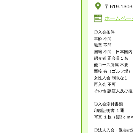
〒619-1
ホームページ
◎入会条件
年齢 不問
職業 不問
国籍 不問 日本国
紹介者 正会員１名
他コース所属 不要
面接 有（ゴルフ場）
女性入会 制限なし
再入会 不可
その他 譲渡人及び
◎入会添付書類
印鑑証明書 １通
写真 １枚（縦3ｃｍ
◎法人入会・退会の