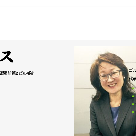
ゴ
大阪駅前第2ビル4階
代