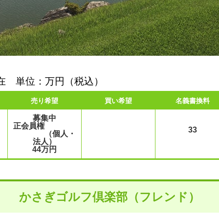
日現在 単位：万円（税込）
売り希望
買い希望
名義書換料
募集中
正会員権
33
（個人・
法人）
44万円
かさぎゴルフ倶楽部（フレンド）