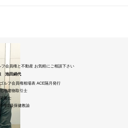
ルフ会員権と不動産 お気軽にご相談下さい
表 池田絹代
ゴルフ会員権相場表 ACE隔月発行
宅地建物取引士
栄養士
中学2級保健教諭