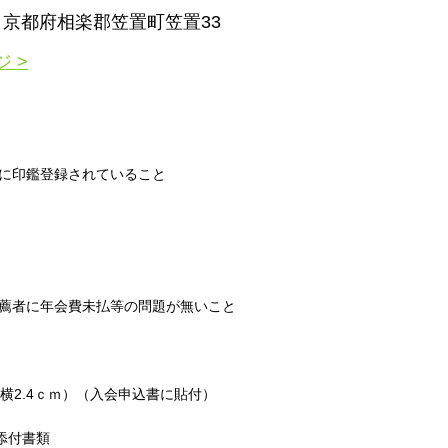
303 京都府相楽郡笠置町笠置33
 >
内に印鑑登録されていること
推薦者に年会費未払等の問題が無いこと
×横2.4ｃｍ）（入会申込書に貼付）
添付書類