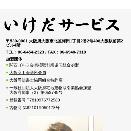
〒530-0001 大阪府大阪市北区梅田1丁目2番2号400大阪駅前第2
ビル4階
TEL：
06-6454-2323
/ FAX：
06-6940-7318
加盟団体
関西ゴルフ会員権取引業協同組合加盟
大阪商工会議所会員
大阪司法書士協同組合特約店
一般社団法人大阪府宅地建物取引業協会加盟
大阪府知事（2）第059748号
登録番号 T7810976772589
古物商 第62101R050178号