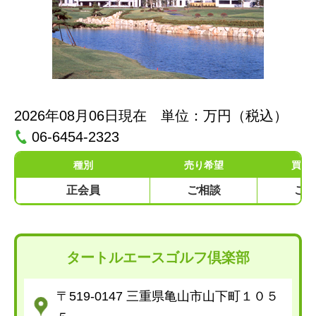
2026年08月06日現在 単位：万円（税込）
06-6454-2323
種別
売り希望
買い
正会員
ご相談
ご
タートルエースゴルフ倶楽部
〒519-0147 三重県亀山市山下町１０５