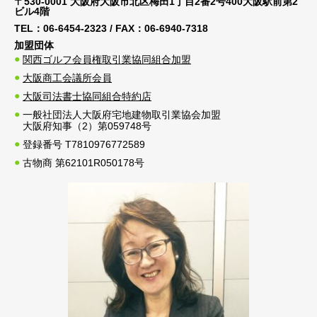
〒530-0001 大阪府大阪市北区梅田1丁目2番2号400大阪駅前第2
ビル4階
TEL：
06-6454-2323
/ FAX：
06-6940-7318
加盟団体
関西ゴルフ会員権取引業協同組合加盟
大阪商工会議所会員
大阪司法書士協同組合特約店
一般社団法人大阪府宅地建物取引業協会加盟
大阪府知事（2）第059748号
登録番号 T7810976772589
古物商 第62101R050178号