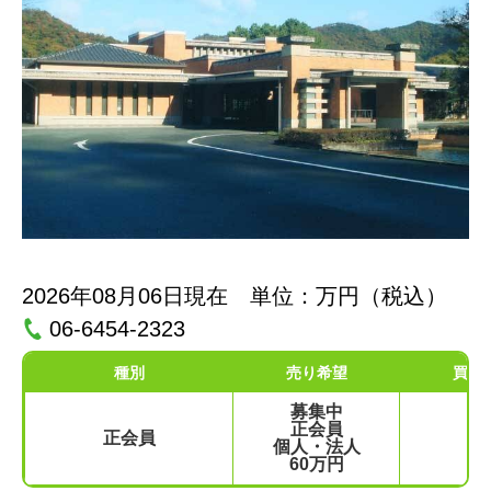
2026年08月06日現在 単位：万円（税込）
06-6454-2323
種別
売り希望
買い
募集中
正会員
正会員
個人・法人
60万円