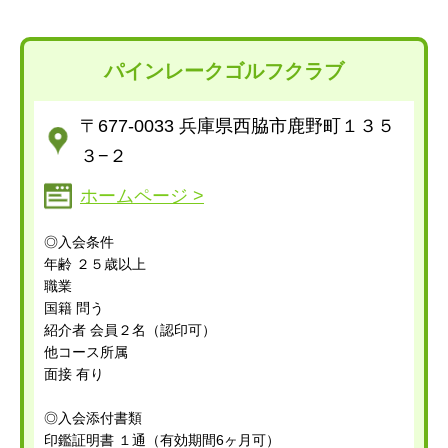
パインレークゴルフクラブ
〒677-0033 兵庫県西脇市鹿野町１３５
３−２
ホームページ >
◎入会条件
年齢 ２５歳以上
職業
国籍 問う
紹介者 会員２名（認印可）
他コース所属
面接 有り
◎入会添付書類
印鑑証明書 １通（有効期間6ヶ月可）