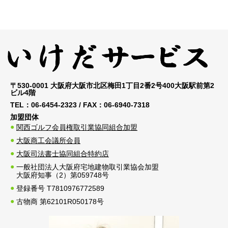
〒530-0001 大阪府大阪市北区梅田1丁目2番2号400大阪駅前第2
ビル4階
TEL：
06-6454-2323
/ FAX：
06-6940-7318
加盟団体
関西ゴルフ会員権取引業協同組合加盟
大阪商工会議所会員
大阪司法書士協同組合特約店
一般社団法人大阪府宅地建物取引業協会加盟
大阪府知事（2）第059748号
登録番号 T7810976772589
古物商 第62101R050178号