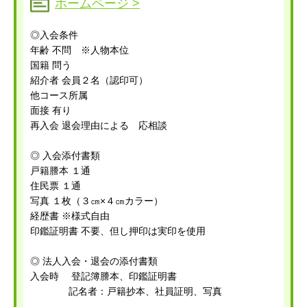
ホームページ >
◎入会条件
年齢 不問 ※人物本位
国籍 問う
紹介者 会員２名（認印可）
他コース所属
面接 有り
再入会 退会理由による 応相談
◎ 入会添付書類
戸籍謄本 １通
住民票 １通
写真 １枚（３㎝×４㎝カラー）
経歴書 ※様式自由
印鑑証明書 不要、但し押印は実印を使用
◎ 法人入会・退会の添付書類
入会時 登記簿謄本、印鑑証明書
記名者：戸籍抄本、社員証明、写真