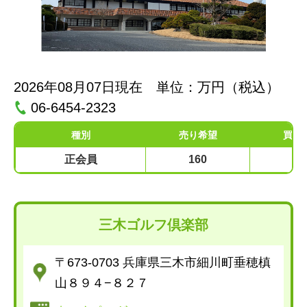
2026年08月07日現在 単位：万円（税込）
06-6454-2323
種別
売り希望
買い
正会員
160
9
三木ゴルフ倶楽部
〒673-0703 兵庫県三木市細川町垂穂槙
山８９４−８２７