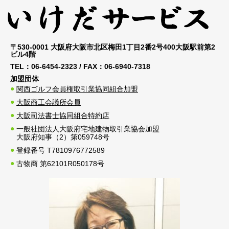
〒530-0001 大阪府大阪市北区梅田1丁目2番2号400大阪駅前第2
ビル4階
TEL：
06-6454-2323
/ FAX：
06-6940-7318
加盟団体
関西ゴルフ会員権取引業協同組合加盟
大阪商工会議所会員
大阪司法書士協同組合特約店
一般社団法人大阪府宅地建物取引業協会加盟
大阪府知事（2）第059748号
登録番号 T7810976772589
古物商 第62101R050178号