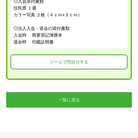
◎入会添付書類
住民票 １通
カラー写真 ２枚（４ｃｍ×３ｃｍ）
◎法人入会・退会の添付書類
入会時 商業登記簿謄本
退会時 印鑑証明書
メールで問合せする
一覧に戻る