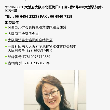
〒530-0001 大阪府大阪市北区梅田1丁目2番2号400大阪駅前第2
ビル4階
TEL：
06-6454-2323
/ FAX：
06-6940-7318
加盟団体
関西ゴルフ会員権取引業協同組合加盟
大阪商工会議所会員
大阪司法書士協同組合特約店
一般社団法人大阪府宅地建物取引業協会加盟
大阪府知事（2）第059748号
登録番号 T7810976772589
古物商 第62101R050178号