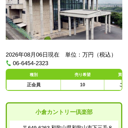
2026年08月06日現在 単位：万円（税込）
06-6454-2323
種別
売り希望
買い
正会員
10
ご
小倉カントリー倶楽部
〒649-6263 和歌山県和歌山市下三毛８