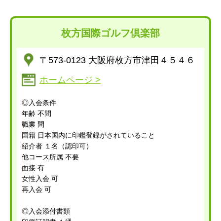
枚方国際ゴルフ倶楽部
〒573-0123 大阪府枚方市津田４５４６
ホームページ >
◎入会条件
年齢 不問
職業 問
国籍 日本国内に印鑑登録がされていること
紹介者 １名（認印可）
他コース所属 不要
面接 有
女性入会 可
再入会 可
◎入会添付書類