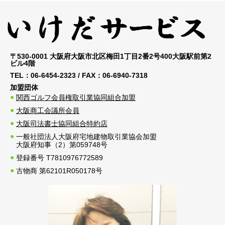
〒530-0001 大阪府大阪市北区梅田1丁目2番2号400大阪駅前第2
ビル4階
TEL：
06-6454-2323
/ FAX：
06-6940-7318
加盟団体
関西ゴルフ会員権取引業協同組合加盟
大阪商工会議所会員
大阪司法書士協同組合特約店
一般社団法人大阪府宅地建物取引業協会加盟
大阪府知事（2）第059748号
登録番号 T7810976772589
古物商 第62101R050178号