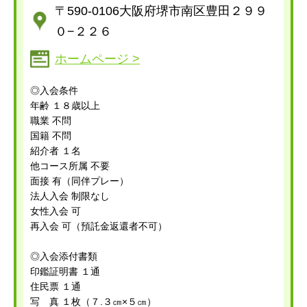
〒590-0106大阪府堺市南区豊田２９９
０−２２６
ホームページ >
◎入会条件
年齢 １８歳以上
職業 不問
国籍 不問
紹介者 １名
他コース所属 不要
面接 有（同伴プレー）
法人入会 制限なし
女性入会 可
再入会 可（預託金返還者不可）
◎入会添付書類
印鑑証明書 １通
住民票 １通
写 真 １枚（７.３㎝×５㎝）