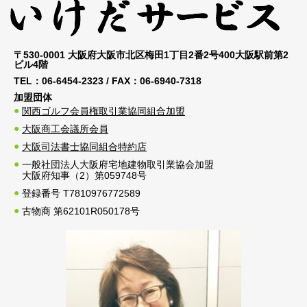
〒530-0001 大阪府大阪市北区梅田1丁目2番2号400大阪駅前第2
ビル4階
TEL：
06-6454-2323
/ FAX：
06-6940-7318
加盟団体
関西ゴルフ会員権取引業協同組合加盟
大阪商工会議所会員
大阪司法書士協同組合特約店
一般社団法人大阪府宅地建物取引業協会加盟
大阪府知事（2）第059748号
登録番号 T7810976772589
古物商 第62101R050178号