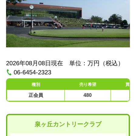
2026年08月08日現在 単位：万円（税込）
06-6454-2323
種別
売り希望
買い
正会員
480
38
泉ヶ丘カントリークラブ