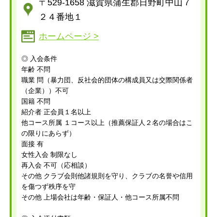
〒529-1658 滋賀県蒲生郡日野町中山７
２４番地１
ホームページ >
◎ 入会条件
年齢 不問
職業 問（暴力団、反社会的団体の構成員又は交際関係者
（企業））不可
国籍 不問
紹介者 正会員１名以上
他コース所属 １コース以上（推薦保証人２名の場合はこ
の限りにあらず）
面接 有
女性入会 制限なし
再入会 不可（応相談）
その他 クラブ会則他諸規則を守り、クラブの名誉や信用
を傷つず秩序を守
その他 上場会社は年齢・保証人・他コース所属不問