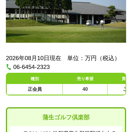
2026年08月10日現在 単位：万円（税込）
06-6454-2323
種別
売り希望
買い
正会員
40
ご
蒲生ゴルフ倶楽部