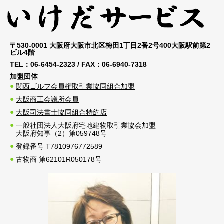
〒530-0001 大阪府大阪市北区梅田1丁目2番2号400大阪駅前第2
ビル4階
TEL：
06-6454-2323
/ FAX：
06-6940-7318
加盟団体
関西ゴルフ会員権取引業協同組合加盟
大阪商工会議所会員
大阪司法書士協同組合特約店
一般社団法人大阪府宅地建物取引業協会加盟
大阪府知事（2）第059748号
登録番号 T7810976772589
古物商 第62101R050178号