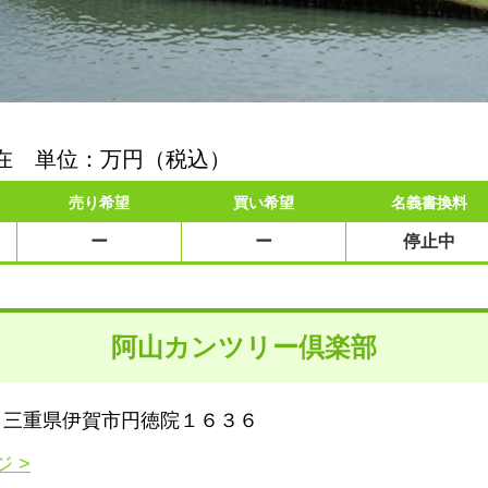
日現在 単位：万円（税込）
売り希望
買い希望
名義書換料
ー
ー
停止中
阿山カンツリー倶楽部
314 三重県伊賀市円徳院１６３６
 >