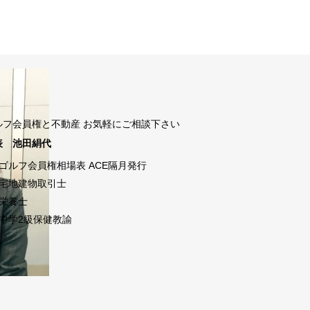
ルフ会員権と不動産 お気軽にご相談下さい
表 池田絹代
ゴルフ会員権相場表 ACE隔月発行
宅地建物取引士
栄養士
中学2級保健教諭