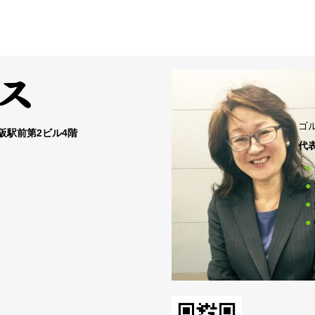
ゴ
大阪駅前第2ビル4階
代