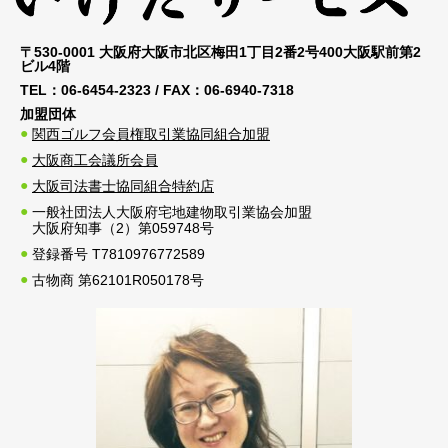
〒530-0001 大阪府大阪市北区梅田1丁目2番2号400大阪駅前第2
ビル4階
TEL：
06-6454-2323
/ FAX：
06-6940-7318
加盟団体
関西ゴルフ会員権取引業協同組合加盟
大阪商工会議所会員
大阪司法書士協同組合特約店
一般社団法人大阪府宅地建物取引業協会加盟
大阪府知事（2）第059748号
登録番号 T7810976772589
古物商 第62101R050178号