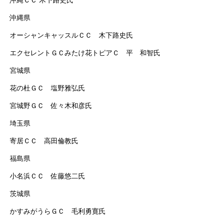
沖縄ＣＣ 木下路史氏
沖縄県
オーシャンキャッスルＣＣ 木下路史氏
エクセレントＧＣみたけ花トピアＣ 平 和智氏
宮城県
花の杜ＧＣ 塩野雅弘氏
宮城野ＧＣ 佐々木和彦氏
埼玉県
寄居ＣＣ 高田倫教氏
福島県
小名浜ＣＣ 佐藤悠二氏
茨城県
かすみがうらＧＣ 毛利勇寛氏