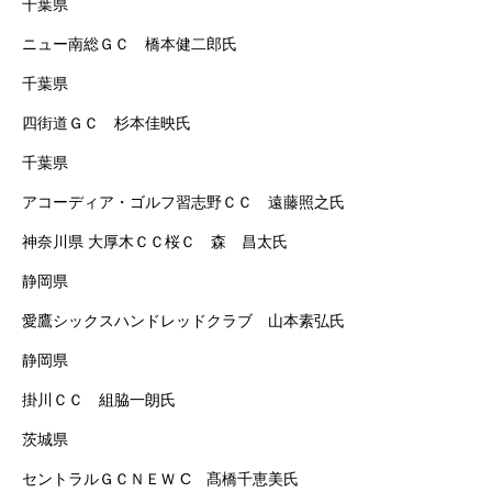
千葉県
ニュー南総ＧＣ 橋本健二郎氏
千葉県
四街道ＧＣ 杉本佳映氏
千葉県
アコーディア・ゴルフ習志野ＣＣ 遠藤照之氏
神奈川県 大厚木ＣＣ桜Ｃ 森 昌太氏
静岡県
愛鷹シックスハンドレッドクラブ 山本素弘氏
静岡県
掛川ＣＣ 組脇一朗氏
茨城県
セントラルＧＣＮＥＷ C 髙橋千恵美氏