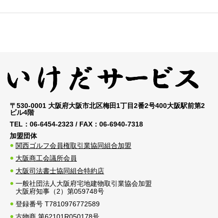
〒530-0001 大阪府大阪市北区梅田1丁目2番2号400大阪駅前第2
ビル4階
TEL：
06-6454-2323
/ FAX：
06-6940-7318
加盟団体
関西ゴルフ会員権取引業協同組合加盟
大阪商工会議所会員
大阪司法書士協同組合特約店
一般社団法人大阪府宅地建物取引業協会加盟
大阪府知事（2）第059748号
登録番号 T7810976772589
古物商 第62101R050178号