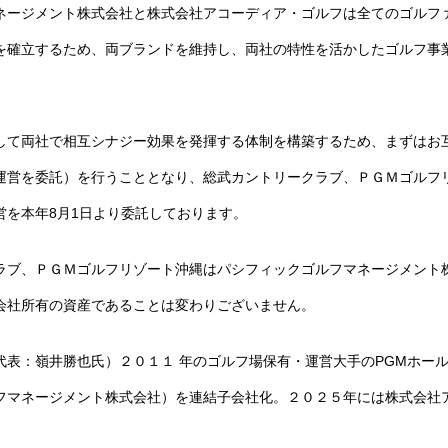
ネージメント株式会社と株式会社アコーディア・ゴルフは全てのゴルフ
を確立するため、両ブランドを維持し、両社の特性を活かしたゴルフ事
して両社で相互シナジー効果を発揮する体制を構築するため、まずはお
運営を委託）を行うこととなり、総武カントリークラブ、ＰＧＭゴルフ
営を本年8月1日より委託しております。
ラブ、ＰＧＭゴルフリゾート沖縄はパシフィックゴルフマネージメント
会社所有の資産であることは変わりございません。
代表：嶺井勝也氏）２０１１ 年のゴルフ場保有・運営大手のPGMホー
フマネージメント株式会社）を連結子会社化。２０２５年には株式会社ア