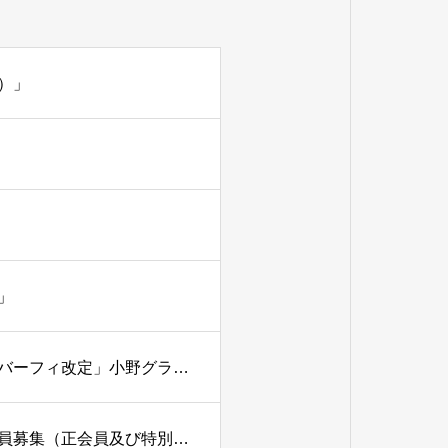
）」
」
小野グランドカントリークラブ（兵庫県）「年会費及びメンバーフィ改定」小野グランドカントリークラブ（兵庫県）「年会費及びメンバーフィ改定」
北六甲カントリー倶楽部（兵庫県）「名義書換停止・補充会員募集（正会員及び特別平日会員）」