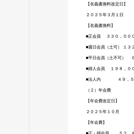
【名義書換料改定日】
２０２５年３月１日
【名義書換料】
■正会員 ３３０，００
■週日会員（土可） １
■平日会員（土不可） 
■婦人会員 １９８，０
■法人内 ４９，５０
（２）年会費
【年会費改定日】
２０２５年１０月
【年会費】
■正・婦会員 ５２，８