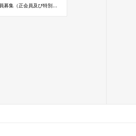
北六甲カントリー倶楽部（兵庫県）「名義書換停止・補充会員募集（正会員及び特別平日会員）」