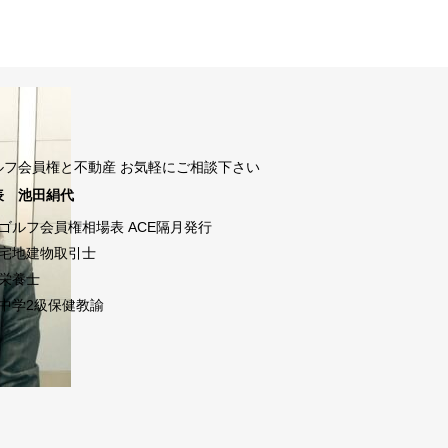
ルフ会員権と不動産 お気軽にご相談下さい
表 池田絹代
ゴルフ会員権相場表 ACE隔月発行
宅地建物取引士
栄養士
中学2級保健教諭