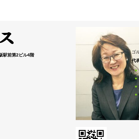
ゴ
大阪駅前第2ビル4階
代