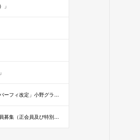
）」
」
小野グランドカントリークラブ（兵庫県）「年会費及びメンバーフィ改定」小野グランドカントリークラブ（兵庫県）「年会費及びメンバーフィ改定」
北六甲カントリー倶楽部（兵庫県）「名義書換停止・補充会員募集（正会員及び特別平日会員）」