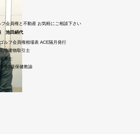
ルフ会員権と不動産 お気軽にご相談下さい
表 池田絹代
ゴルフ会員権相場表 ACE隔月発行
宅地建物取引士
栄養士
中学2級保健教諭