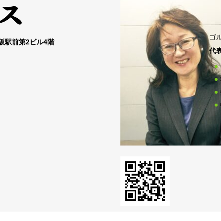
ゴ
大阪駅前第2ビル4階
代