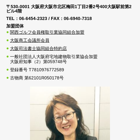
〒530-0001 大阪府大阪市北区梅田1丁目2番2号400大阪駅前第2
ビル4階
TEL：
06-6454-2323
/ FAX：
06-6940-7318
加盟団体
関西ゴルフ会員権取引業協同組合加盟
大阪商工会議所会員
大阪司法書士協同組合特約店
一般社団法人大阪府宅地建物取引業協会加盟
大阪府知事（2）第059748号
登録番号 T7810976772589
古物商 第62101R050178号