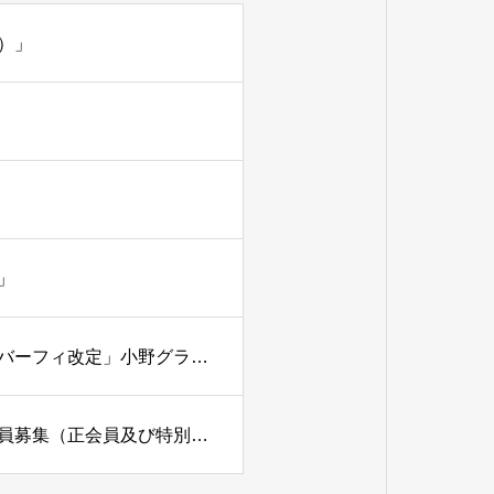
）」
」
小野グランドカントリークラブ（兵庫県）「年会費及びメンバーフィ改定」小野グランドカントリークラブ（兵庫県）「年会費及びメンバーフィ改定」
北六甲カントリー倶楽部（兵庫県）「名義書換停止・補充会員募集（正会員及び特別平日会員）」