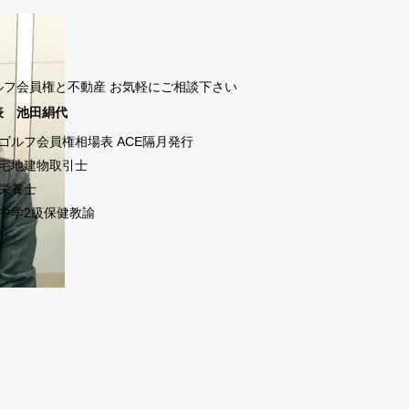
ルフ会員権と不動産 お気軽にご相談下さい
表 池田絹代
ゴルフ会員権相場表 ACE隔月発行
宅地建物取引士
栄養士
中学2級保健教諭