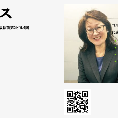
ゴ
大阪駅前第2ビル4階
代