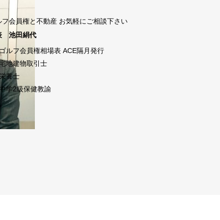
ルフ会員権と不動産 お気軽にご相談下さい
表 池田絹代
ゴルフ会員権相場表 ACE隔月発行
宅地建物取引士
栄養士
中学2級保健教諭