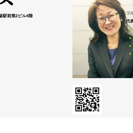
ゴ
大阪駅前第2ビル4階
代