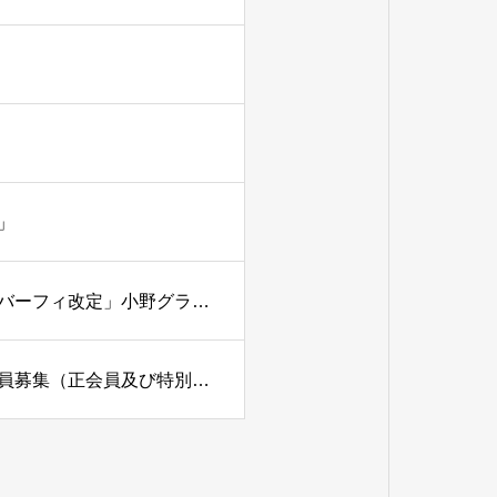
」
小野グランドカントリークラブ（兵庫県）「年会費及びメンバーフィ改定」小野グランドカントリークラブ（兵庫県）「年会費及びメンバーフィ改定」
北六甲カントリー倶楽部（兵庫県）「名義書換停止・補充会員募集（正会員及び特別平日会員）」