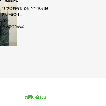
表 池田絹代
ゴルフ会員権相場表 ACE隔月発行
宅地建物取引士
栄養士
中学2級保健教諭
お問い合わせ