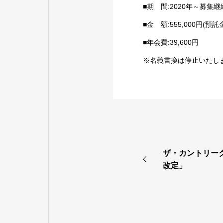
■期 間:2020年～募集継
■金 額:555,000円(預
■年会費:39,600円
※名義書換は停止いたし
ザ・カントリーク
改定」