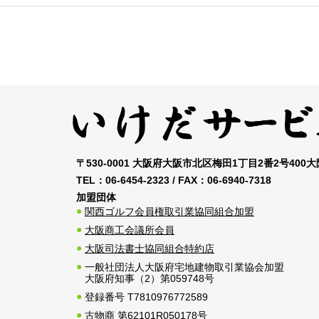
〒530-0001 大阪府大阪市北区梅田1丁目2番2号400
TEL：
06-6454-2323
/ FAX：
06-6940-7318
加盟団体
関西ゴルフ会員権取引業協同組合加盟
大阪商工会議所会員
大阪司法書士協同組合特約店
一般社団法人大阪府宅地建物取引業協会加盟
大阪府知事（2）第059748号
登録番号 T7810976772589
古物商 第62101R050178号