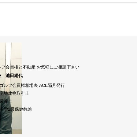
ルフ会員権と不動産 お気軽にご相談下さい
表 池田絹代
ゴルフ会員権相場表 ACE隔月発行
宅地建物取引士
栄養士
中学2級保健教諭