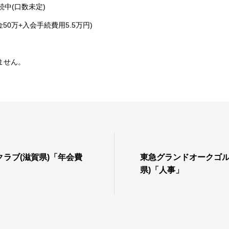
続中(口数未定)
託金50万+入会手続費用5.5万円)
ません。
ラブ(滋賀県)「年会費
東急グランドオークゴル
県)「人事」