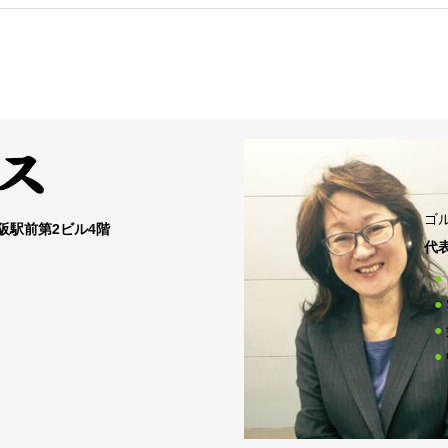
ゴ
大阪駅前第2ビル4階
代