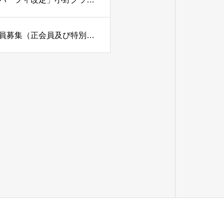
北六甲カントリー倶楽部（兵庫県）「名義書換停止・補充会員募集（正会員及び特別平日会員）」