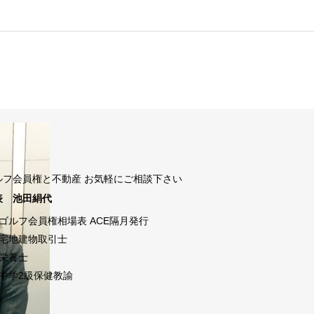
ルフ会員権と不動産 お気軽にご相談下さい
表 池田絹代
ゴルフ会員権相場表 ACE隔月発行
宅地建物取引士
栄養士
中学2級保健教諭