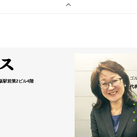
ゴ
大阪駅前第2ビル4階
代