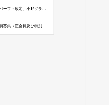
小野グランドカントリークラブ（兵庫県）「年会費及びメンバーフィ改定」小野グランドカントリークラブ（兵庫県）「年会費及びメンバーフィ改定」
北六甲カントリー倶楽部（兵庫県）「名義書換停止・補充会員募集（正会員及び特別平日会員）」