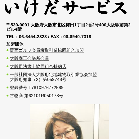
〒530-0001 大阪府大阪市北区梅田1丁目2番2号400大阪駅前第2
ビル4階
TEL：
06-6454-2323
/ FAX：
06-6940-7318
加盟団体
関西ゴルフ会員権取引業協同組合加盟
大阪商工会議所会員
大阪司法書士協同組合特約店
一般社団法人大阪府宅地建物取引業協会加盟
大阪府知事（2）第059748号
登録番号 T7810976772589
古物商 第62101R050178号