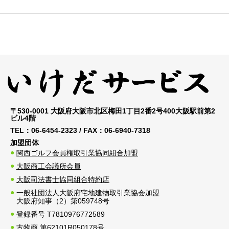
〒530-0001 大阪府大阪市北区梅田1丁目2番2号400大阪駅前第2
ビル4階
TEL：
06-6454-2323
/ FAX：
06-6940-7318
加盟団体
関西ゴルフ会員権取引業協同組合加盟
大阪商工会議所会員
大阪司法書士協同組合特約店
一般社団法人大阪府宅地建物取引業協会加盟
大阪府知事（2）第059748号
登録番号 T7810976772589
古物商 第62101R050178号