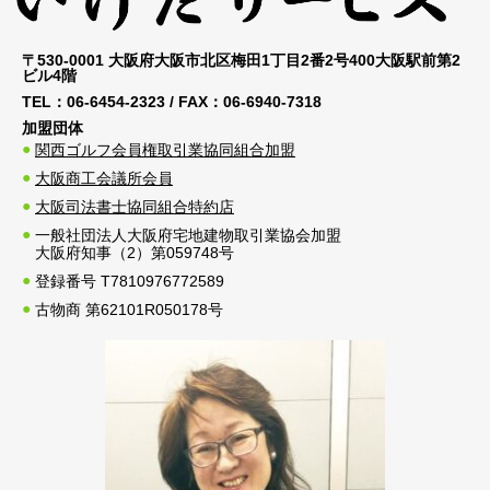
〒530-0001 大阪府大阪市北区梅田1丁目2番2号400大阪駅前第2
ビル4階
TEL：
06-6454-2323
/ FAX：
06-6940-7318
加盟団体
関西ゴルフ会員権取引業協同組合加盟
大阪商工会議所会員
大阪司法書士協同組合特約店
一般社団法人大阪府宅地建物取引業協会加盟
大阪府知事（2）第059748号
登録番号 T7810976772589
古物商 第62101R050178号