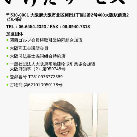
〒530-0001 大阪府大阪市北区梅田1丁目2番2号400大阪駅前第2
ビル4階
TEL：
06-6454-2323
/ FAX：
06-6940-7318
加盟団体
関西ゴルフ会員権取引業協同組合加盟
大阪商工会議所会員
大阪司法書士協同組合特約店
一般社団法人大阪府宅地建物取引業協会加盟
大阪府知事（2）第059748号
登録番号 T7810976772589
古物商 第62101R050178号