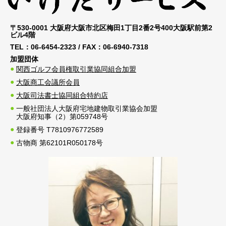
〒530-0001 大阪府大阪市北区梅田1丁目2番2号400大阪駅前第2
ビル4階
TEL：
06-6454-2323
/ FAX：
06-6940-7318
加盟団体
関西ゴルフ会員権取引業協同組合加盟
大阪商工会議所会員
大阪司法書士協同組合特約店
一般社団法人大阪府宅地建物取引業協会加盟
大阪府知事（2）第059748号
登録番号 T7810976772589
古物商 第62101R050178号